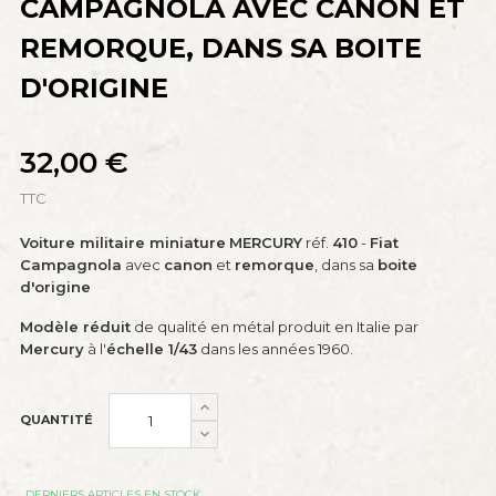
CAMPAGNOLA AVEC CANON ET
REMORQUE, DANS SA BOITE
D'ORIGINE
32,00 €
TTC
Voiture militaire miniature
MERCURY
réf.
410
-
Fiat
Campagnola
avec
canon
et
remorque
, dans sa
boite
d'origine
Modèle réduit
de qualité en métal produit en Italie par
Mercury
à l'
échelle 1/43
dans les années 1960.
QUANTITÉ
DERNIERS ARTICLES EN STOCK