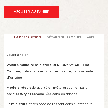
AJOUTER AU PANIER
LA DESCRIPTION
DÉTAILS DU PRODUIT
AVIS
Jouet ancien
Voiture militaire miniature
MERCURY
réf.
410
-
Fiat
Campagnola
avec
canon
et
remorque
, dans sa
boite
d'origine
Modèle réduit
de qualité en métal produit en Italie
par
Mercury
à l'
échelle 1/43
dans les années 1960.
La
miniature
et ses accessoires sont dans à l'état neuf.