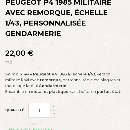
PEUGEOT P4 1985 MILITAIRE
AVEC REMORQUE, ÉCHELLE
1/43, PERSONNALISÉE
GENDARMERIE
22,00 €
TTC
Solido 6148 – Peugeot P4 1985
à l’échelle
1/43
, version
militaire kaki avec
remorque
, personnalisée avec plaques et
marquage latéral
Gendarmerie
.
Ensemble en
métal et plastique
, sans boîte, en
parfait état
.
QUANTITÉ
DERNIERS ARTICLES EN STOCK