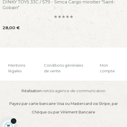
Cargo miroitier "Saint-
DINKY TOYS 33AN / 577 - Sim
Déménagements", avec boît
Prix
84,00 €
Mentions
Conditions générales
Mon
légales
de vente
compte
Réalisation
netizis agence de communication
Payez par carte bancaire Visa ou Mastercard via Stripe, par
Chèque ou par Virement Bancaire
