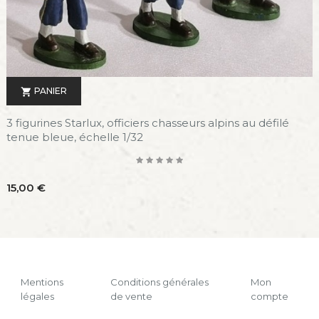
PANIER

3 figurines Starlux, officiers chasseurs alpins au défilé
tenue bleue, échelle 1/32
Prix
15,00 €
Mentions
Conditions générales
Mon
légales
de vente
compte