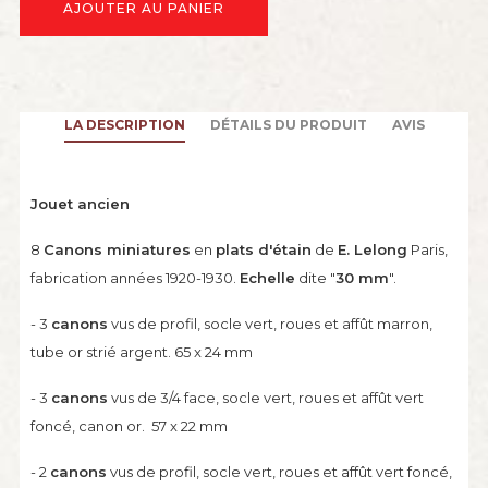
AJOUTER AU PANIER
LA DESCRIPTION
DÉTAILS DU PRODUIT
AVIS
Jouet ancien
8
Canons
miniatures
en
plats d'étain
de
E. Lelong
Paris,
fabrication années 1920-1930.
Echelle
dite "
30 mm
".
- 3
canons
vus de profil, socle vert, roues et affût marron,
tube or strié argent. 65 x 24 mm
- 3
canons
vus de 3/4 face, socle vert, roues et affût vert
foncé, canon or. 57 x 22 mm
- 2
canons
vus de profil, socle vert, roues et affût vert foncé,